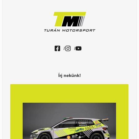
/
/
Írj nekünk!